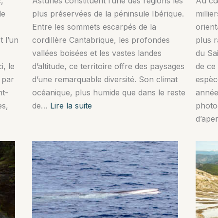
,
Asturies constituent l’une des régions les
Au cœ
le
plus préservées de la péninsule Ibérique.
millie
Entre les sommets escarpés de la
orient
t l’un
cordillère Cantabrique, les profondes
plus 
vallées boisées et les vastes landes
du Sa
, le
d’altitude, ce territoire offre des paysages
de ce 
 par
d’une remarquable diversité. Son climat
espèc
nt-
océanique, plus humide que dans le reste
année
:
es,
de…
Lire la suite
photo
Observer
d’ape
les
ours
dans
les
Asturies