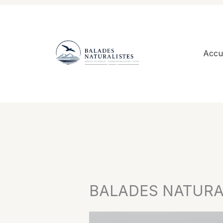
Aller
au
contenu
Accue
BALADES NATURA