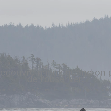
découvre mieux quand on 
de l’observer.
otographie nature, Carnets de terrain, et voyages naturalis