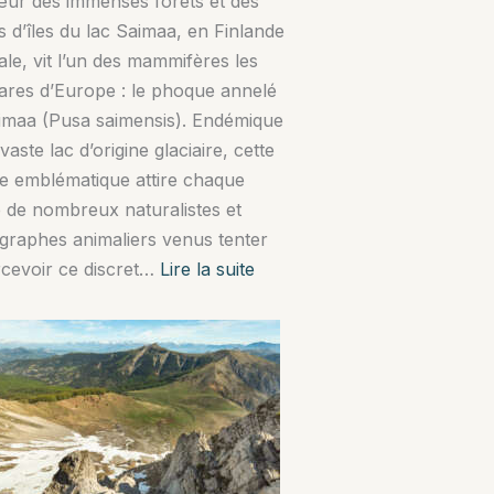
ur des immenses forêts et des
rs d’îles du lac Saimaa, en Finlande
ale, vit l’un des mammifères les
rares d’Europe : le phoque annelé
imaa (Pusa saimensis). Endémique
vaste lac d’origine glaciaire, cette
e emblématique attire chaque
 de nombreux naturalistes et
graphes animaliers venus tenter
:
rcevoir ce discret…
Lire la suite
Observer
le
phoque
annelé
du
lac
Saimaa