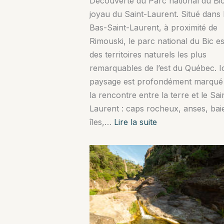
Découverte du Parc national du Bic
joyau du Saint-Laurent. Situé dans 
Bas-Saint-Laurent, à proximité de
Rimouski, le parc national du Bic es
des territoires naturels les plus
remarquables de l’est du Québec. Ici
paysage est profondément marqué
la rencontre entre la terre et le Sai
Laurent : caps rocheux, anses, bai
:
îles,…
Lire la suite
Découverte
du
Parc
national
du
Bic,
joyau