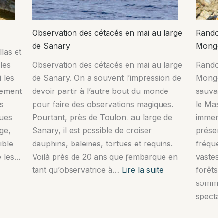
Observation des cétacés en mai au large
Rando
de Sanary
Mong
las et
les
Observation des cétacés en mai au large
Rando
 les
de Sanary. On a souvent l’impression de
Monge
tement
devoir partir à l’autre bout du monde
sauva
s
pour faire des observations magiques.
le Ma
ques
Pourtant, près de Toulon, au large de
immer
ge,
Sanary, il est possible de croiser
préser
ible
dauphins, baleines, tortues et requins.
fréqu
e les…
Voilà près de 20 ans que j’embarque en
vaste
:
tant qu’observatrice à…
Lire la suite
forêts
Observation
somme
des
spect
cétacés