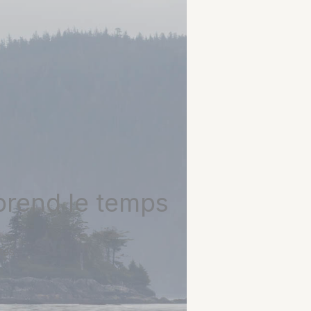
prend le temps
tes