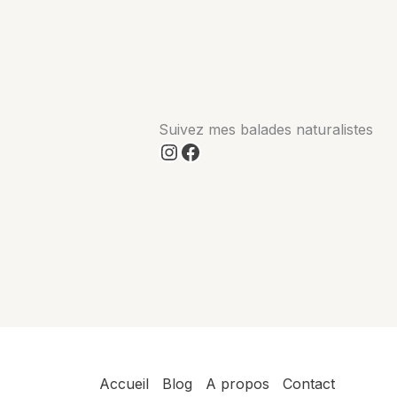
gorges
de
Pennafort
Suivez mes balades naturalistes
Instagram
Facebook
Accueil
Blog
A propos
Contact