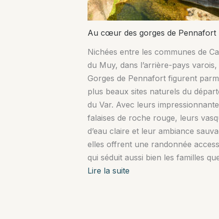
du
Saint-
Laurent
Au cœur des gorges de Pennafort
Nichées entre les communes de Cal
du Muy, dans l’arrière-pays varois, 
Gorges de Pennafort figurent parmi
plus beaux sites naturels du dépar
du Var. Avec leurs impressionnante
falaises de roche rouge, leurs vas
d’eau claire et leur ambiance sauva
elles offrent une randonnée access
qui séduit aussi bien les familles qu
:
Lire la suite
Au
cœur
des