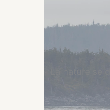
La nature se 
Ph