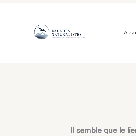
Aller
au
contenu
Accue
Il semble que le li