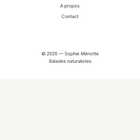
A propos
Contact
Facebook
Instagram
© 2026 — Sophie Mériotte
Balades naturalistes