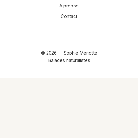
A propos
Contact
Facebook
Instagram
© 2026 — Sophie Mériotte
Balades naturalistes