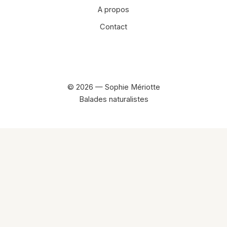
A propos
Contact
Facebook
Instagram
© 2026 — Sophie Mériotte
Balades naturalistes