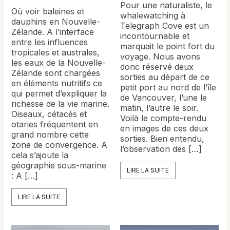
Pour une naturaliste, le
Où voir baleines et
whalewatching à
dauphins en Nouvelle-
Telegraph Cove est un
Zélande. A l’interface
incontournable et
entre les influences
marquait le point fort du
tropicales et australes,
voyage. Nous avons
les eaux de la Nouvelle-
donc réservé deux
Zélande sont chargées
sorties au départ de ce
en éléments nutritifs ce
petit port au nord de l’île
qui permet d’expliquer la
de Vancouver, l’une le
richesse de la vie marine.
matin, l’autre le soir.
Oiseaux, cétacés et
Voilà le compte-rendu
otaries fréquentent en
en images de ces deux
grand nombre cette
sorties. Bien entendu,
zone de convergence. A
l’observation des […]
cela s’ajoute la
géographie sous-marine
LIRE LA SUITE
: A […]
LIRE LA SUITE