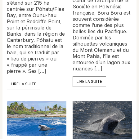
cœur de l’archipel de la
s’étend sur 215 ha
Société en Polynésie
centrée sur Pōhatu/Flea
française, Bora Bora est
Bay, entre Ounu-hau
souvent considérée
Point et Redcliffe Point,
comme l’une des plus
sur la péninsule de
belles îles du Pacifique.
Banks, dans la région de
Dominée par les
Canterbury. Pōhatu est
silhouettes volcaniques
le nom traditionnel de la
du Mont Otemanu et du
baie, qui se traduit par
Mont Pahia, l’île est
« lieu de pierres » ou
entourée d’un lagon aux
« frappé par une
nuances […]
pierre ». Ses […]
LIRE LA SUITE
LIRE LA SUITE