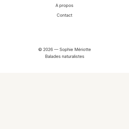
A propos
Contact
Facebook
Instagram
© 2026 — Sophie Mériotte
Balades naturalistes